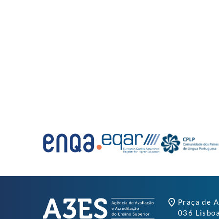
Praça de A
036 Lisbo