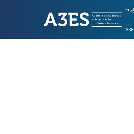
Engl
A3E