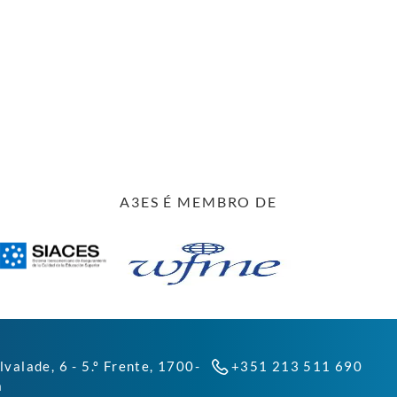
A3ES É MEMBRO DE
lvalade, 6 - 5.º Frente, 1700-
+351 213 511 690
a