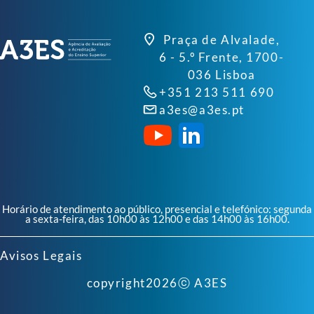
Praça de Alvalade,
6 - 5.º Frente, 1700-
036 Lisboa
+351 213 511 690
a3es@a3es.pt
Horário de atendimento ao público, presencial e telefónico: segunda
a sexta-feira, das 10h00 às 12h00 e das 14h00 às 16h00.
Avisos Legais
copyright
2026
ⓒ A3ES