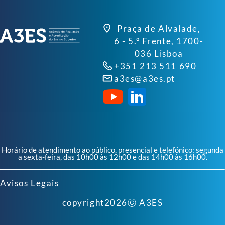
Praça de Alvalade,
6 - 5.º Frente, 1700-
036 Lisboa
+351 213 511 690
a3es@a3es.pt
Horário de atendimento ao público, presencial e telefónico: segunda
a sexta-feira, das 10h00 às 12h00 e das 14h00 às 16h00.
Avisos Legais
copyright
2026
ⓒ A3ES