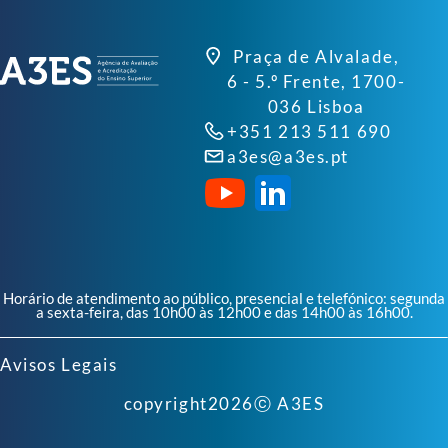
Praça de Alvalade,
6 - 5.º Frente, 1700-
036 Lisboa
+351 213 511 690
a3es@a3es.pt
Horário de atendimento ao público, presencial e telefónico: segunda
a sexta-feira, das 10h00 às 12h00 e das 14h00 às 16h00.
Avisos Legais
copyright
2026
ⓒ A3ES