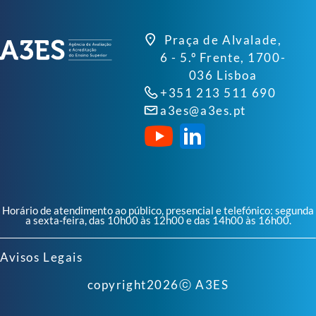
Praça de Alvalade,
6 - 5.º Frente, 1700-
036 Lisboa
+351 213 511 690
a3es@a3es.pt
Horário de atendimento ao público, presencial e telefónico: segunda
a sexta-feira, das 10h00 às 12h00 e das 14h00 às 16h00.
Avisos Legais
copyright
2026
ⓒ A3ES