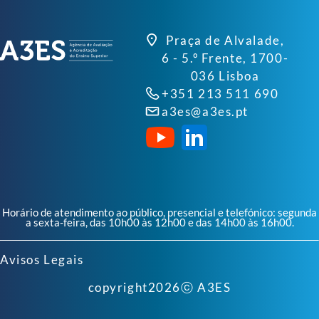
Praça de Alvalade,
6 - 5.º Frente, 1700-
036 Lisboa
+351 213 511 690
a3es@a3es.pt
Horário de atendimento ao público, presencial e telefónico: segunda
a sexta-feira, das 10h00 às 12h00 e das 14h00 às 16h00.
Avisos Legais
copyright
2026
ⓒ A3ES