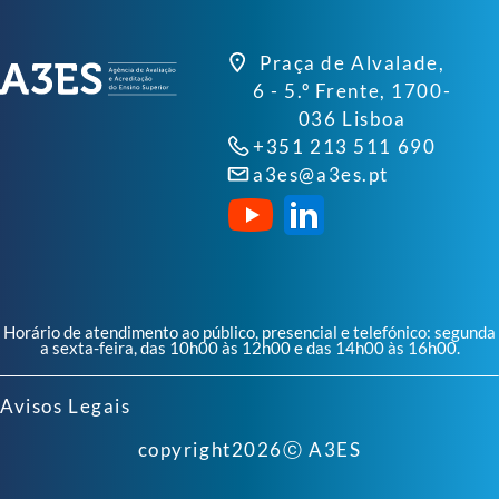
Praça de Alvalade,
6 - 5.º Frente, 1700-
036 Lisboa
+351 213 511 690
a3es@a3es.pt
Horário de atendimento ao público, presencial e telefónico: segunda
a sexta-feira, das 10h00 às 12h00 e das 14h00 às 16h00.
Avisos Legais
copyright
2026
ⓒ A3ES