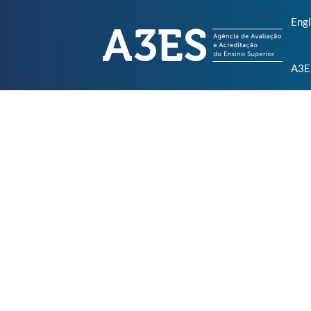
Engl
A3E