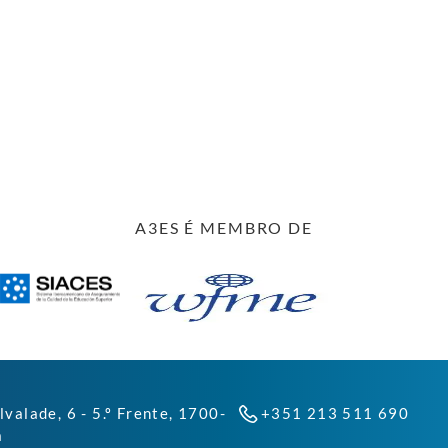
A3ES É MEMBRO DE
lvalade, 6 - 5.º Frente, 1700-
+351 213 511 690
a