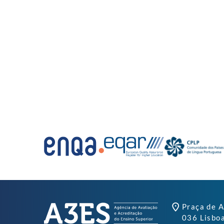
Praça de A
036 Lisbo