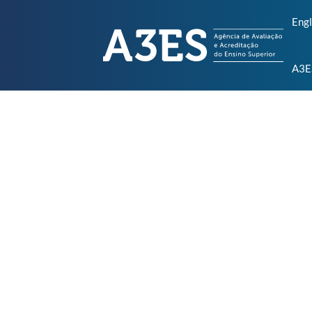
Engl
A3E