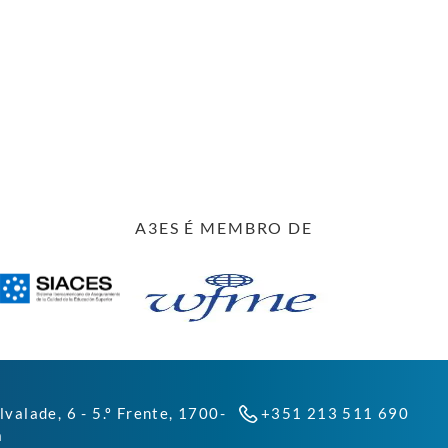
A3ES É MEMBRO DE
lvalade, 6 - 5.º Frente, 1700-
+351 213 511 690
a