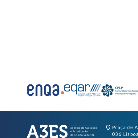
Praça de A
036 Lisbo