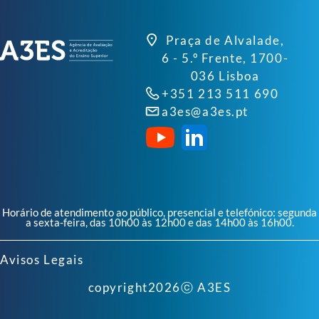
Praça de Alvalade,
6 - 5.º Frente, 1700-
036 Lisboa
+351 213 511 690
a3es@a3es.pt
Horário de atendimento ao público, presencial e telefónico: segunda
a sexta-feira, das 10h00 às 12h00 e das 14h00 às 16h00.
Avisos Legais
copyright
2026
ⓒ A3ES