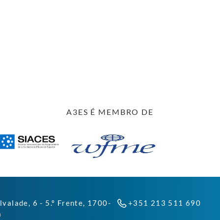
A3ES É MEMBRO DE
lvalade, 6 - 5.º Frente, 1700-
+351 213 511 690
a