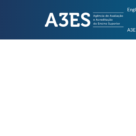
Engl
A3E