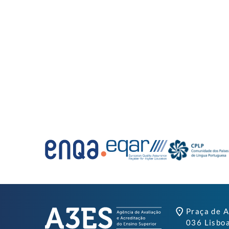
Praça de A
036 Lisbo