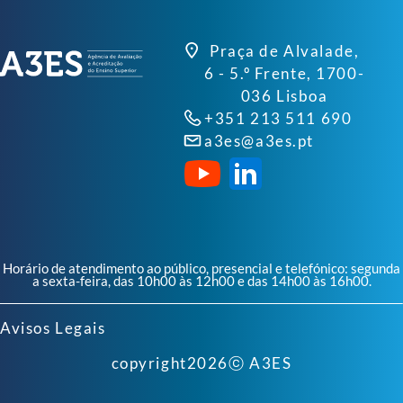
Praça de Alvalade,
6 - 5.º Frente, 1700-
036 Lisboa
+351 213 511 690
a3es@a3es.pt
Horário de atendimento ao público, presencial e telefónico: segunda
a sexta-feira, das 10h00 às 12h00 e das 14h00 às 16h00.
Avisos Legais
copyright
2026
ⓒ A3ES