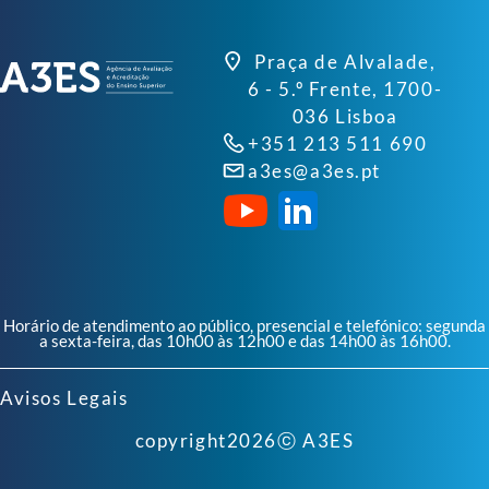
Praça de Alvalade,
6 - 5.º Frente, 1700-
036 Lisboa
+351 213 511 690
a3es@a3es.pt
Horário de atendimento ao público, presencial e telefónico: segunda
a sexta-feira, das 10h00 às 12h00 e das 14h00 às 16h00.
Avisos Legais
copyright
2026
ⓒ A3ES