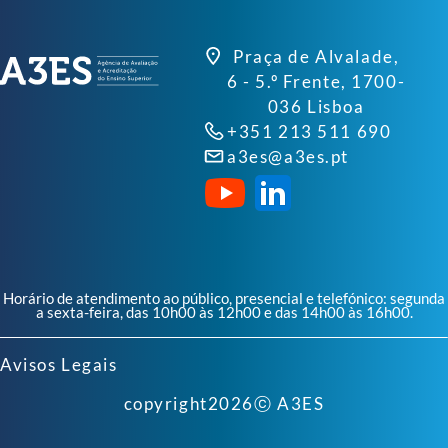
Praça de Alvalade,
6 - 5.º Frente, 1700-
036 Lisboa
+351 213 511 690
a3es@a3es.pt
Horário de atendimento ao público, presencial e telefónico: segunda
a sexta-feira, das 10h00 às 12h00 e das 14h00 às 16h00.
Avisos Legais
copyright
2026
ⓒ A3ES