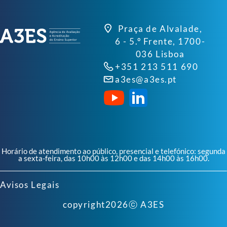
Praça de Alvalade,
6 - 5.º Frente, 1700-
036 Lisboa
+351 213 511 690
a3es@a3es.pt
Horário de atendimento ao público, presencial e telefónico: segunda
a sexta-feira, das 10h00 às 12h00 e das 14h00 às 16h00.
Avisos Legais
copyright
2026
ⓒ A3ES