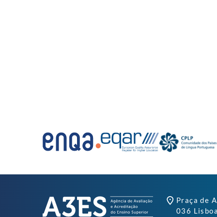
Praça de A
036 Lisbo