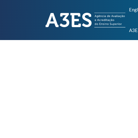
Engl
A3E