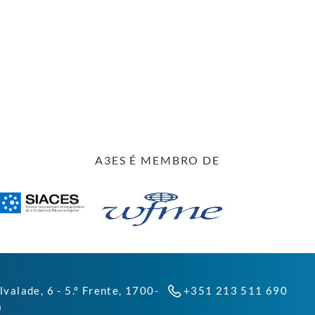
A3ES É MEMBRO DE
lvalade, 6 - 5.º Frente, 1700-
+351 213 511 690
a