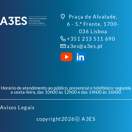
Praça de Alvalade,
6 - 5.º Frente, 1700-
036 Lisboa
+351 213 511 690
a3es@a3es.pt
Horário de atendimento ao público, presencial e telefónico: segunda
a sexta-feira, das 10h00 às 12h00 e das 14h00 às 16h00.
Avisos Legais
copyright
2026
ⓒ A3ES