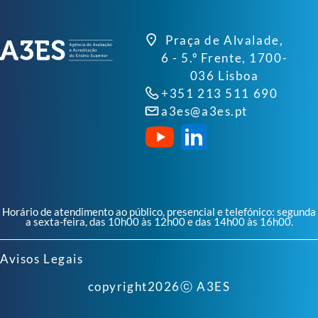
Praça de Alvalade,
6 - 5.º Frente, 1700-
036 Lisboa
+351 213 511 690
a3es@a3es.pt
Horário de atendimento ao público, presencial e telefónico: segunda
a sexta-feira, das 10h00 às 12h00 e das 14h00 às 16h00.
Avisos Legais
copyright
2026
ⓒ A3ES