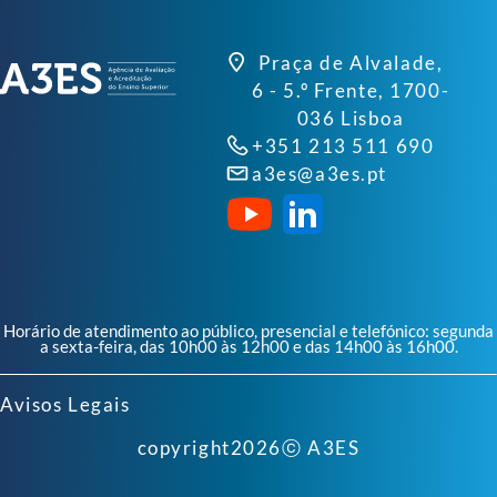
Praça de Alvalade,
6 - 5.º Frente, 1700-
036 Lisboa
+351 213 511 690
a3es@a3es.pt
Horário de atendimento ao público, presencial e telefónico: segunda
a sexta-feira, das 10h00 às 12h00 e das 14h00 às 16h00.
Avisos Legais
copyright
2026
ⓒ A3ES