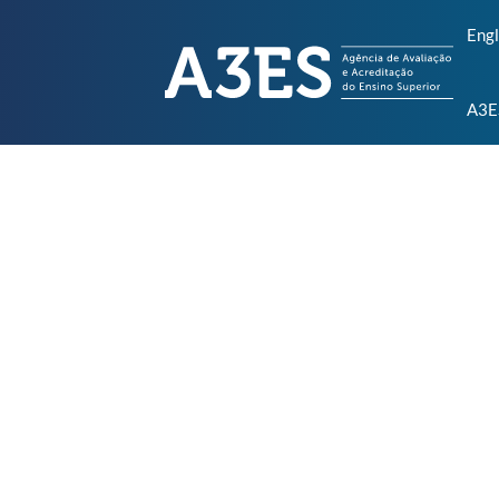
Engl
A3E