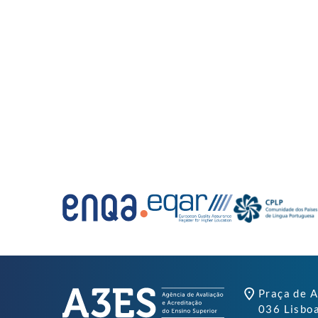
Praça de A
036 Lisbo