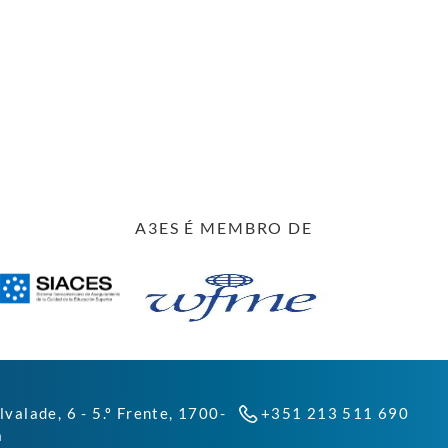
A3ES É MEMBRO DE
lvalade, 6 - 5.º Frente, 1700-
+351 213 511 690
a