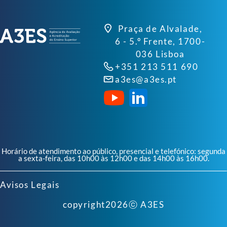
Praça de Alvalade,
6 - 5.º Frente, 1700-
036 Lisboa
+351 213 511 690
a3es@a3es.pt
Horário de atendimento ao público, presencial e telefónico: segunda
a sexta-feira, das 10h00 às 12h00 e das 14h00 às 16h00.
Avisos Legais
copyright
2026
ⓒ A3ES