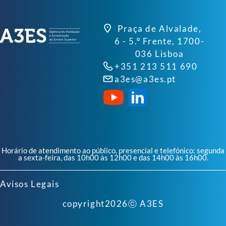
Praça de Alvalade,
6 - 5.º Frente, 1700-
036 Lisboa
+351 213 511 690
a3es@a3es.pt
Horário de atendimento ao público, presencial e telefónico: segunda
a sexta-feira, das 10h00 às 12h00 e das 14h00 às 16h00.
Avisos Legais
copyright
2026
ⓒ A3ES