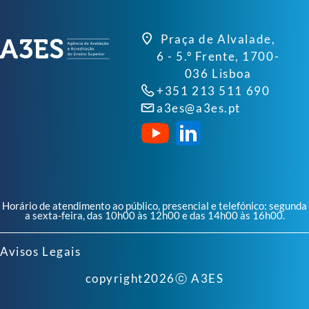
Praça de Alvalade,
6 - 5.º Frente, 1700-
036 Lisboa
+351 213 511 690
a3es@a3es.pt
Horário de atendimento ao público, presencial e telefónico: segunda
a sexta-feira, das 10h00 às 12h00 e das 14h00 às 16h00.
Avisos Legais
copyright
2026
ⓒ A3ES