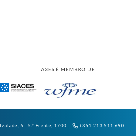
A3ES É MEMBRO DE
lvalade, 6 - 5.º Frente, 1700-
+351 213 511 690
a