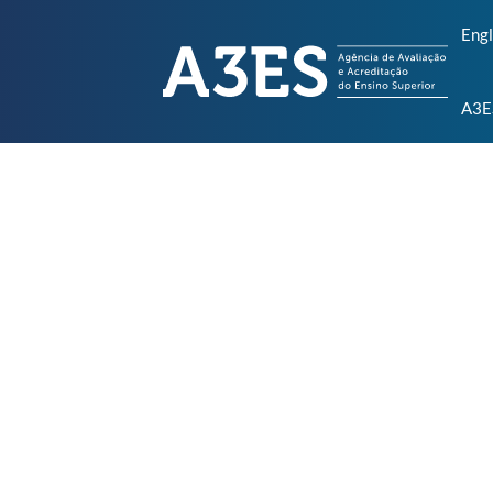
Engl
A3E