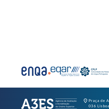
Praça de A
036 Lisbo