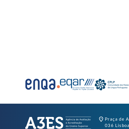
Praça de A
036 Lisbo