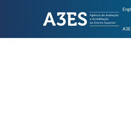
Engl
A3E