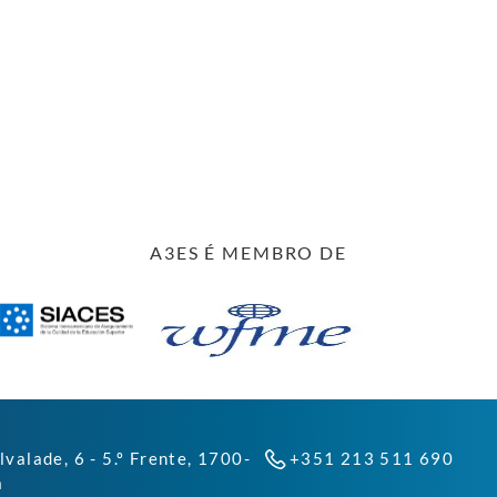
A3ES É MEMBRO DE
lvalade, 6 - 5.º Frente, 1700-
+351 213 511 690
a