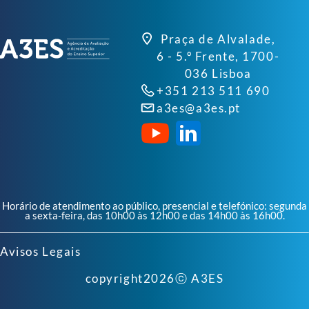
Praça de Alvalade,
6 - 5.º Frente, 1700-
036 Lisboa
+351 213 511 690
a3es@a3es.pt
Horário de atendimento ao público, presencial e telefónico: segunda
a sexta-feira, das 10h00 às 12h00 e das 14h00 às 16h00.
Avisos Legais
copyright
2026
ⓒ A3ES