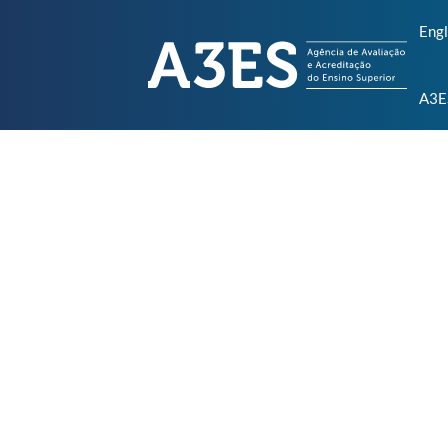
Engl
A3E