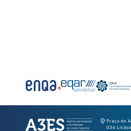
Praça de A
036 Lisbo