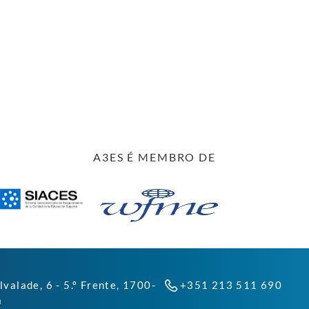
A3ES É MEMBRO DE
lvalade, 6 - 5.º Frente, 1700-
+351 213 511 690
a