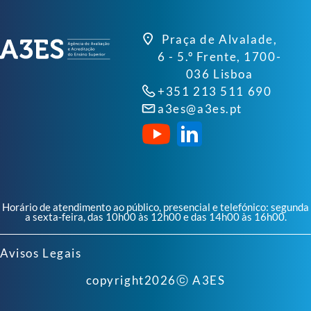
Praça de Alvalade,
6 - 5.º Frente, 1700-
036 Lisboa
+351 213 511 690
a3es@a3es.pt
Horário de atendimento ao público, presencial e telefónico: segunda
a sexta-feira, das 10h00 às 12h00 e das 14h00 às 16h00.
Avisos Legais
copyright
2026
ⓒ A3ES