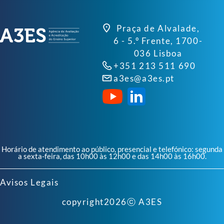
Praça de Alvalade,
6 - 5.º Frente, 1700-
036 Lisboa
+351 213 511 690
a3es@a3es.pt
Horário de atendimento ao público, presencial e telefónico: segunda
a sexta-feira, das 10h00 às 12h00 e das 14h00 às 16h00.
Avisos Legais
copyright
2026
ⓒ A3ES