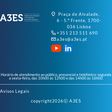
Praça de Alvalade,
6 - 5.º Frente, 1700-
036 Lisboa
+351 213 511 690
a3es@a3es.pt
Horário de atendimento ao público, presencial e telefónico: segunda
a sexta-feira, das 10h00 às 12h00 e das 14h00 às 16h00.
Avisos Legais
copyright
2026
ⓒ A3ES