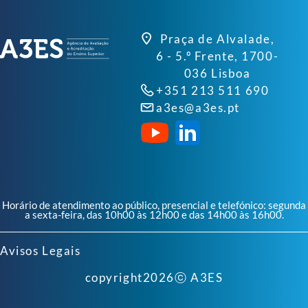
Praça de Alvalade,
6 - 5.º Frente, 1700-
036 Lisboa
+351 213 511 690
a3es@a3es.pt
Horário de atendimento ao público, presencial e telefónico: segunda
a sexta-feira, das 10h00 às 12h00 e das 14h00 às 16h00.
Avisos Legais
copyright
2026
ⓒ A3ES