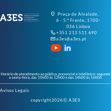
Praça de Alvalade,
6 - 5.º Frente, 1700-
036 Lisboa
+351 213 511 690
a3es@a3es.pt
Horário de atendimento ao público, presencial e telefónico: segunda
a sexta-feira, das 10h00 às 12h00 e das 14h00 às 16h00.
Avisos Legais
copyright
2026
ⓒ A3ES