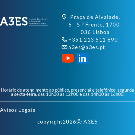
Praça de Alvalade,
6 - 5.º Frente, 1700-
036 Lisboa
+351 213 511 690
a3es@a3es.pt
Horário de atendimento ao público, presencial e telefónico: segunda
a sexta-feira, das 10h00 às 12h00 e das 14h00 às 16h00.
Avisos Legais
copyright
2026
ⓒ A3ES