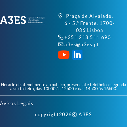
Praça de Alvalade,
6 - 5.º Frente, 1700-
036 Lisboa
+351 213 511 690
a3es@a3es.pt
Horário de atendimento ao público, presencial e telefónico: segunda
a sexta-feira, das 10h00 às 12h00 e das 14h00 às 16h00.
Avisos Legais
copyright
2026
ⓒ A3ES