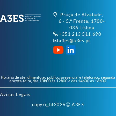
Praça de Alvalade,
6 - 5.º Frente, 1700-
036 Lisboa
+351 213 511 690
a3es@a3es.pt
Horário de atendimento ao público, presencial e telefónico: segunda
a sexta-feira, das 10h00 às 12h00 e das 14h00 às 16h00.
Avisos Legais
copyright
2026
ⓒ A3ES