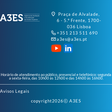
Praça de Alvalade,
6 - 5.º Frente, 1700-
036 Lisboa
+351 213 511 690
a3es@a3es.pt
Horário de atendimento ao público, presencial e telefónico: segunda
a sexta-feira, das 10h00 às 12h00 e das 14h00 às 16h00.
Avisos Legais
copyright
2026
ⓒ A3ES