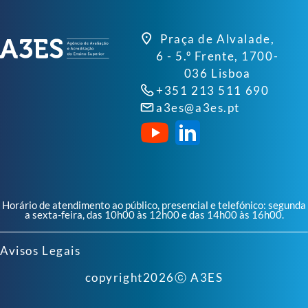
Praça de Alvalade,
6 - 5.º Frente, 1700-
036 Lisboa
+351 213 511 690
a3es@a3es.pt
Horário de atendimento ao público, presencial e telefónico: segunda
a sexta-feira, das 10h00 às 12h00 e das 14h00 às 16h00.
Avisos Legais
copyright
2026
ⓒ A3ES