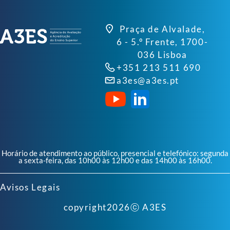
Praça de Alvalade,
6 - 5.º Frente, 1700-
036 Lisboa
+351 213 511 690
a3es@a3es.pt
Horário de atendimento ao público, presencial e telefónico: segunda
a sexta-feira, das 10h00 às 12h00 e das 14h00 às 16h00.
Avisos Legais
copyright
2026
ⓒ A3ES