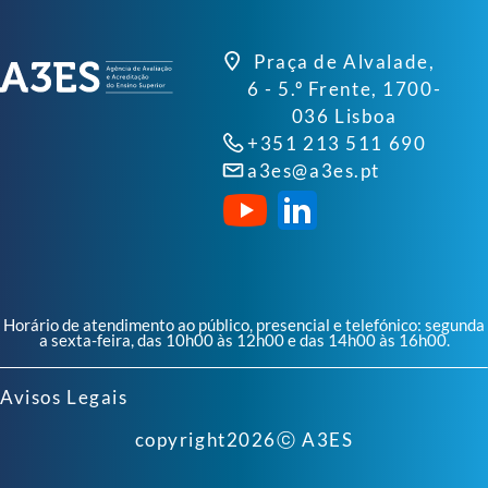
Praça de Alvalade,
6 - 5.º Frente, 1700-
036 Lisboa
+351 213 511 690
a3es@a3es.pt
Horário de atendimento ao público, presencial e telefónico: segunda
a sexta-feira, das 10h00 às 12h00 e das 14h00 às 16h00.
Avisos Legais
copyright
2026
ⓒ A3ES