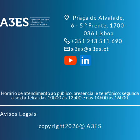
Praça de Alvalade,
6 - 5.º Frente, 1700-
036 Lisboa
+351 213 511 690
a3es@a3es.pt
Horário de atendimento ao público, presencial e telefónico: segunda
a sexta-feira, das 10h00 às 12h00 e das 14h00 às 16h00.
Avisos Legais
copyright
2026
ⓒ A3ES