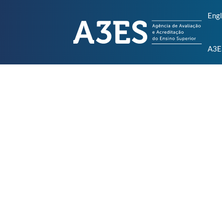
Engl
A3E