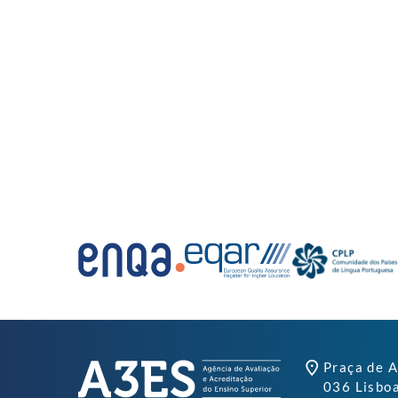
Praça de A
036 Lisbo