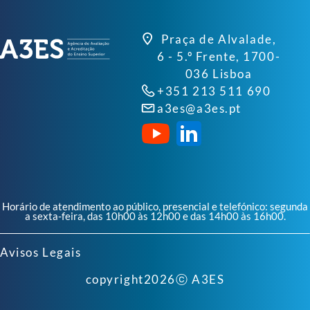
Praça de Alvalade,
6 - 5.º Frente, 1700-
036 Lisboa
+351 213 511 690
a3es@a3es.pt
Horário de atendimento ao público, presencial e telefónico: segunda
a sexta-feira, das 10h00 às 12h00 e das 14h00 às 16h00.
Avisos Legais
copyright
2026
ⓒ A3ES