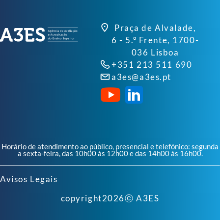
Praça de Alvalade,
6 - 5.º Frente, 1700-
036 Lisboa
+351 213 511 690
a3es@a3es.pt
Horário de atendimento ao público, presencial e telefónico: segunda
a sexta-feira, das 10h00 às 12h00 e das 14h00 às 16h00.
Avisos Legais
copyright
2026
ⓒ A3ES