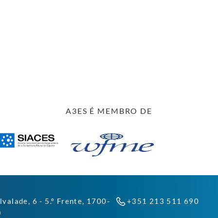
A3ES É MEMBRO DE
lvalade, 6 - 5.º Frente, 1700-
+351 213 511 690
a