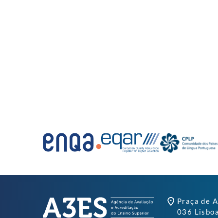
Praça de A
036 Lisbo