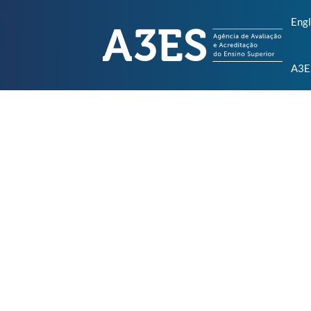
Engl
A3E