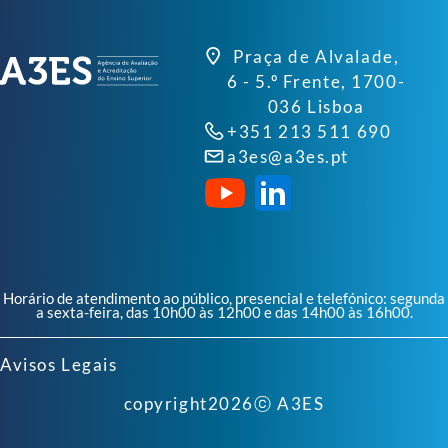
Praça de Alvalade,
6 - 5.º Frente, 1700-
036 Lisboa
+351 213 511 690
a3es@a3es.pt
Horário de atendimento ao público, presencial e telefónico: segunda
a sexta-feira, das 10h00 às 12h00 e das 14h00 às 16h00.
Avisos Legais
copyright
2026
ⓒ A3ES