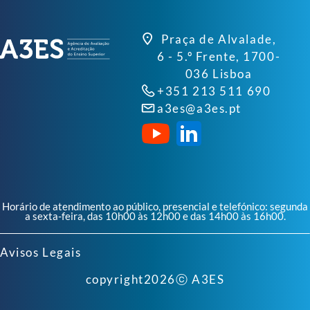
Praça de Alvalade,
6 - 5.º Frente, 1700-
036 Lisboa
+351 213 511 690
a3es@a3es.pt
Horário de atendimento ao público, presencial e telefónico: segunda
a sexta-feira, das 10h00 às 12h00 e das 14h00 às 16h00.
Avisos Legais
copyright
2026
ⓒ A3ES