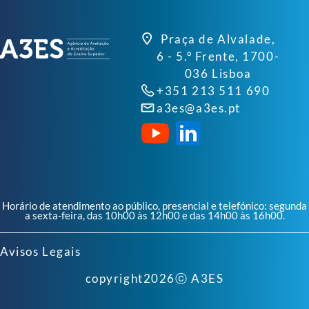
Praça de Alvalade,
6 - 5.º Frente, 1700-
036 Lisboa
+351 213 511 690
a3es@a3es.pt
Horário de atendimento ao público, presencial e telefónico: segunda
a sexta-feira, das 10h00 às 12h00 e das 14h00 às 16h00.
Avisos Legais
copyright
2026
ⓒ A3ES