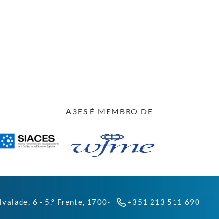
A3ES É MEMBRO DE
lvalade, 6 - 5.º Frente, 1700-
+351 213 511 690
a