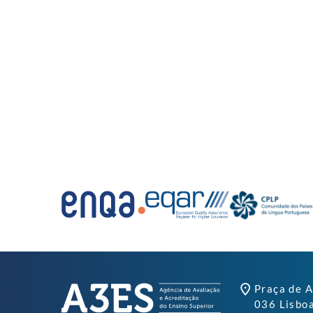
Praça de A
036 Lisbo