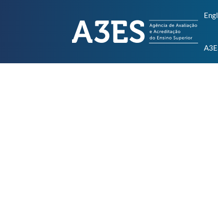
Engl
A3E