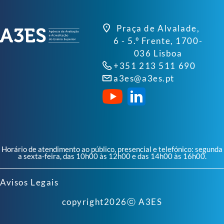
Praça de Alvalade,
6 - 5.º Frente, 1700-
036 Lisboa
+351 213 511 690
a3es@a3es.pt
Horário de atendimento ao público, presencial e telefónico: segunda
a sexta-feira, das 10h00 às 12h00 e das 14h00 às 16h00.
Avisos Legais
copyright
2026
ⓒ A3ES