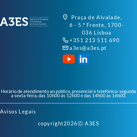
Praça de Alvalade,
6 - 5.º Frente, 1700-
036 Lisboa
+351 213 511 690
a3es@a3es.pt
Horário de atendimento ao público, presencial e telefónico: segunda
a sexta-feira, das 10h00 às 12h00 e das 14h00 às 16h00.
Avisos Legais
copyright
2026
ⓒ A3ES